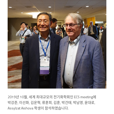
2019년 10월, 세계 최대규모의 전기화학회인 ECS meeting에
박강준, 이선화, 김운혁, 류훈희, 김훈, 박건태, 박남영, 윤대로,
Assylzat Aishova 학생이 참석하였습니다.