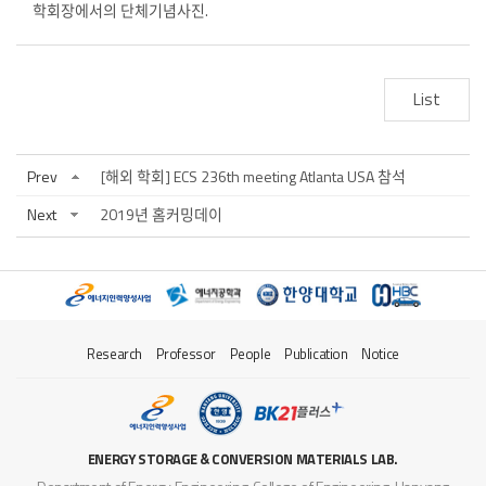
학회장에서의 단체기념사진.
List
Prev
[해외 학회] ECS 236th meeting Atlanta USA 참석
Next
2019년 홈커밍데이
Research
Professor
People
Publication
Notice
ENERGY STORAGE & CONVERSION MATERIALS LAB.