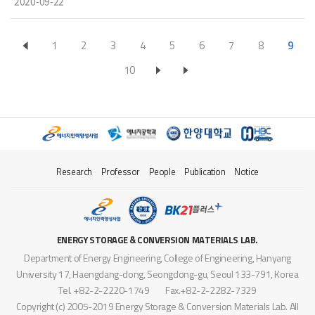
2020-09-22
하는 선양국교수-정사무엘, '더 멀리, 더 오래...전기차 배터리의 미래
는' https://www.edaily.co.kr/news/read?newsId=034112066
1
2
3
4
5
6
7
8
9
25900776&mediaCodeNo=257&OutLnkChk=Y
10
Research
Professor
People
Publication
Notice
ENERGY STORAGE & CONVERSION MATERIALS LAB.
Department of Energy Engineering, College of Engineering, Hanyang
University 17, Haengdang-dong, Seongdong-gu, Seoul 133-791, Korea
Tel. +82-2-2220-1749
Fax.+82-2-2282-7329
Copyright (c) 2005-2019 Energy Storage & Conversion Materials Lab. All