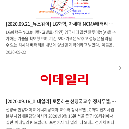
로 결정구조를 유지하며 스트레스를 줄여주는 역할을 수행한다. 두 번
병"https://www.etnews.com/20200916000044
째는 스트레스가 축적돼도 견딜 수 있도록 입자 형상을 설계하여 “막
대모양”으로 구성된 양극소재를 합성한 것이다. 두 가지 해결책이 적
용 된 양극소재는 100% 충전을 해도 미세균열이 생기지 않는다. 원자
[2020.09.21_뉴스웨이] LG화학, 차세대 NCMA배터리 내년 양산 ...가격 낮추고 성는 올려
및 입자형태 변환을 통한 마이크로 수준의 공학설계를 통해 높은 에너
LG화학은 NCM(니켈·코발트·망간) 양극재에 값싼 알루미늄(A)을 추
지 밀도를 유지하면서 안정적인 수명특성을 갖는 혁신적인 “NCX” K-
가하는 기술을 확보했으며, 기존 보다 가​격은 낮추고 성능은 올리릴
양극소재가 개발 되었다. *NCX= Li[Ni0.9Co0.09X0.01]O2 (X=Ta,
수 있는 차세대 배터리를 내년에 양산할 계획이라고 밝혔다. 이들은,
Mo, Nb, W) K-양극소재는 90-95%의 니켈을 포함하고 있음에도 불
배터리 재료업계 세계 최고의 권위자로 꼽히는한양대학교 에너지공
2020-09-22
구하고 본래 에너지밀도를 100% 활용 가능하다. 이는 버려지는 에너
학과 선양국교수 연구실의 연구결과를 제시하며 NCMA 배터리가 용
지가 없어 이차전지의 가격 및 무게 절감 효과로 이어지며, 1회 충전으
량, 수명, 저항등 모든 성능에서 SK의 NCM9반반 (Ni 90%) 이나 삼성
로 600-700 km의 주행거리를 가지게 해준다. 동시에 2,000회 충 방
의 NCA88(Ni 88%) 배터리를 압도한다고 설명했다. [2020.09.21_
전에도 90%의 안정적인 용량 유지율 나타내는데, 20년 이상 사용해
뉴스웨이] LG화학, 차세대 NCMA배터리 내년 양산...가격 낮추고 성
도 초기와 비슷한 성능을 나타낼 수 있다. 또한 10분의 급속 충전이 가
능 올려http://www.newsway.co.kr/news/view?tp=1&ud=2020
능하며 차세대 이차전지인 전고체 시스템에 적용가능하다. 추후 1,00
092210571252956 [관련 논문] ACS Energy Lett. 2019, 4, 576
0km까지 주행할 수 있는 전기자동차도 상상할 수 있다고 전했다.금
"Quaternary Layered Ni-Rich NCMA Cathode for Lithium-Ion
번 선양국 교수연구팀의 연구는 높은 학술적 가치를 인정 받아 에너지
[2020.09.16_이데일리] 토론하는 선양국교수-정사무엘, '더 멀리, 더 오래...전기차 배터리의 미래는'
Batteries" https://pubs.acs.org/doi/10.1021/acsenerg
분야의 세계 최고권위의 학술지 '네이처 에너지(Nature Energy)'에
ylett.8b02499
선양국 한양대학교 에너지공학과 교수와 정사무엘 LG화학 전지사업
게재 되었다. 관련 논문 https://www.nature.com/articles/s4156
본부 사업개발담당 이사가 2020년 9월 16일 서울 중구 KG타워에서
0-020-00693-6
열린 이데일리 K-모빌리티 포럼에서 ‘더 멀리, 더 오래... 전기차 배터
리의 미래는’을 주제로 토론하고 있다. [2020.09.16_이데일리] 토론