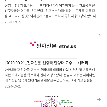
극소재의 에너지밀도와 수명향상은 전기자동차의 가격 절감과 주행
선양국 한양대교수는 국내 배터리산업이 여기까지 올 수 있도록 이끈
거리와 사용기간 증대로 이어진다. 에너지밀도는 소재 내 니켈 함량에
선구자라는 평가를 받고 있다. 선교수는 "배터리는 반도체를 이를 다
비례한다. 때문에 현 이차전지 업계는 양극소재 내 니켈함량을 높여
음 먹거리가 될 것" 이라면서, "중국으로부터 특허 사용요청이 왔으나
전기자동차 주행거리를 향상시키는 것에 초점이 맞춰져 있다. (상용화
내줄 생각이 전혀 없다"라며 "세계 최고의 기술력을 갖는 것 만이 우
2020-09-22
된 양극소재는 Ni 60-80% 수준의 NCM(니켈, 코발트, 망간)과 테슬
리나라가 살 길이다. 젊고 유능한 인재들이 연구분야로 몰릴수 있도
라에 사용 되는 NCA (니켈, 코발트, 알루미늄)로 구성) 하지만 충전할
록 정당한 대우를 받는 환경이 마련되어야 한다"고 강조했다. 선양국
때, 니켈 함량이 증가함에 따라 양극소재에 스트레스가 쌓이는 문제가
교수의 인터뷰전문은 아래의 신문기사를 통해 확인 할 수있다. [202
있다. 특히 마지막 20-30%의 용량을 충전하는데 급격한 스트레스가
0.09.22_ 전기신문] 선양국 한양대 에너지공학과 교수 "매소성 전투
발생하며 온전히 양극소재에 축적된다. 스트레스를 해소하기 위해 양
처럼 중국과 배터리 전쟁 반드시 이겨야”http://www.electimes.co
극소재는 불가피하게 미세균열을 발생시키는데 이는 수명과 안정성
m/article.php?aid=1600659572205240033
을 급격히 하락시키는 원인이다. 따라서 전기자동차용 이차전지는 본
[2020.09.21_전자신문]선양국 한양대 교수 ....배터리 원천소재 미래 이끌 첨병
래 용량의 70-80%만 충전시킬 수 있도록 설계되며 나머지 용량은 버
려지는 문제가 있다. 선양국 교수 연구팀은 이와 같은 문제점을 해결
한양대학교 선양국 교수는 우리나라 배터리 산업 초격차 확보를 위해
하기 위해 두 가지 해결책을 제시하였다. 첫 번째는 스트레스를 줄일
서는 소개기술을 확보해야 한다고 강조했다. 선양국 교수는 하이니켈
수 있는 “오더링 구조”이다. 상용 양극소재에 높은 산화수를 갖는 금
에 적합한 양극재 원천기술을 개발한 주인공으로, 그가 가장 심혈을
속 도핑(Ta, Mo, Nb, W)을 통해 리튬과 전이금속의 자리바꿈을 유도
기울인 양극재 기술은 '코어쉘그래디언트(CSG) 기술'이라고 전했다.
2020-09-22
했다. 기존 층상계 구조는 고전압까지 충전할 때 특히 불안정하다. 이
그는 "소재 인력양성을 시작을 전문 분석장비들을 구축해 분야를 개
상태로 지속적으로 사용하면 결정구조가 무너지는 현상이 생긴다. 이
척해야 한다"고 강조하였으며, 이어 "중국 등 해외 업체에 배터리시장
현상이 전지자동차의 출력을 떨어트리고 주행거리를 감소시키는 문
의 주도권을 빼앗기면 안된다"라고 덧붙였다. [20.09.21 전자신
제점으로 나타난다. 새로운 오더링 구조는 충전 시에도 매우 안정적으
문] [창간특집] 선양국 한양대 교수 "배터리 원천소재 미래 이끌 첨