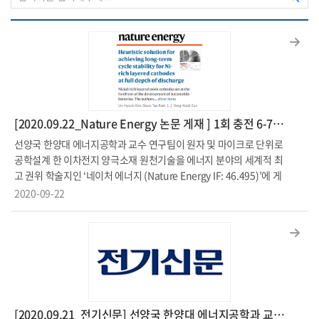
[2020.09.22_Nature Energy 논문 게재 ] 1회 충전 6-700km 주행 및 20년 사용 가능한 이차전지 논문 발표
선양국 한양대 에너지공학과 교수 연구팀이 원자 및 마이크로 단위로
공학설계 한 이차전지 양극소재 원천기술을 에너지 분야의 세계적 최
고 권위 학술지인 ‘네이처 에너지 (Nature Energy IF: 46.495)’에 게
재했다. 한양 배터리센터 선양국 교수(센터장, 윤종승 교수와 공동연
2020-09-22
구) 연구팀은 전기자동차 1회 충전 시 600-700km 주행 가능하며 20
년 동안 사용해도 성능이 유지되는 차세대 리튬이차전지 양극소재 연
구결과를 발표했다. K-양극소재로써 3세대 전기자동차 시장을 견인
하는 기폭제 역할을 할 것으로 기대 된다. (1회충전 기준; 1세대: 200
km미만, 2세대: 320-500 km, 3세대: 500-700 km) 양극소재는 리
튬 금속 산화물로 이차전지를 구성하는 4대 소재 중 하나이며 에너지
밀도 및 수명에 가장 큰 기여를 한다. 또한 전기자동차 가격의 20%이
[2020.09.21_전기신문] 선양국 한양대 에너지공학과 교수 '매소성 전투처럼 중국과 배터리 전쟁 반드시 이겨야'
상을 차지하는 원재료이기에 전기자동차의 핵심소재이다. 따라서 양