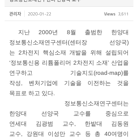
관리자
2020-01-22
Views
3,611
지난
2000
년
8
월 출범한 한양대
정보통신소재연구센터
(
센터장
선양국
)
는
2
차전지
핵심소재 개발을 위해 설립되어
‘정보통신용
리튬폴리머
2
차전지
소재’ 산업을
연구하고 기술지도
(road-map)
를
작성
,
벤처기업에 기술을 이전하는 것을
목표로 하고 있다
.
정보통신소재연구센터는
한양대
선양국
교수를 중심으로
연세대
김광범
교수
,
한밭대
김동원
교수
,
강원대 이성만 교수 등 총
40
여명이