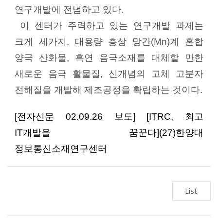
연구개발에 전념하고 있다
.
이 센터가 주력하고 있는 연구개발 과제는
크게 세가지
.
대용량 층상 망간
(Mn)
계 혼합
양극 산화물
,
흑연 음극소재를 대체할 만한
새로운 음극
활물질
,
신개념의 고체 고분자
전해질을 개발해 제조공정을 확립하는 것이다
.
[
전자신문
02.09.26
보도
] [
ITRC,
최고
IT
개발을 꿈꾼다
](27)
한양대
정보통신소재연구센터
List