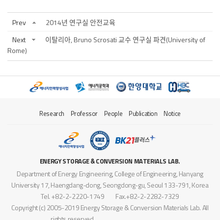
Prev
2014년 연구실 안전교육
Next
이탈리아, Bruno Scrosati 교수 연구실 파견(University of
Rome)
Research
Professor
People
Publication
Notice
ENERGY STORAGE & CONVERSION MATERIALS LAB.
Department of Energy Engineering, College of Engineering, Hanyang
University 17, Haengdang-dong, Seongdong-gu, Seoul 133-791, Korea
Tel. +82-2-2220-1749
Fax.+82-2-2282-7329
Copyright (c) 2005-2019 Energy Storage & Conversion Materials Lab. All
rights reserved.
designed by
website.co.kr