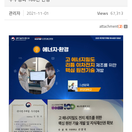
관리자
2021-11-01
Views
67,313
attachment
(
2
)