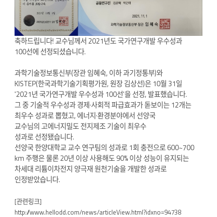
축하드립니다! 교수님께서 2021년도 국가연구개발 우수성과
100선에 선정되셨습니다.
과학기술정보통신부(장관 임혜숙, 이하 과기정통부)와
KISTEP(한국과학기술기획평가원, 원장 김상선)은 10월 31일
'2021년 국가연구개발 우수성과 100선'을 선정, 발표했습니다.
그 중 기술적 우수성과 경제·사회적 파급효과가 돋보이는 12개는
최우수 성과로 뽑혔고,
에너지
·환경분야에서
선양국
교수님의
고에너지밀도 전지제조 기술이
최우수
성과로
선정됐습니다.
선양국 한양대학교 교수 연구팀의 성과로 1회 충전으로 600~700
km 주행은 물론 20년 이상 사용해도 90% 이상 성능이 유지되는
차세대 리튬이차전지 양극재 원천기술을 개발한 성과로
인정받았습니다.
[관련링크]
http://www.hellodd.com/news/articleView.html?idxno=94738