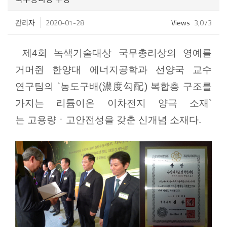
관리자
2020-01-28
Views
3,073
제
4
회 녹색기술대상 국무총리상의 영예를
거머쥔 한양대 에너지공학과
선양국
교수
연구팀의
`
농도구배
(
濃度勾配
)
복합층
구조를
가지는 리튬이온 이차전지 양극 소재
`
는
고용량ㆍ고안전성을
갖춘 신개념 소재다
.