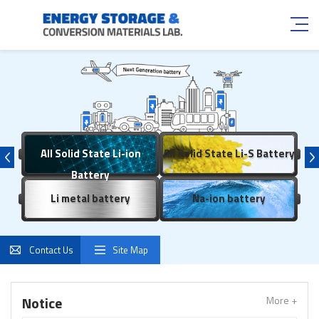
All Solid State Li-ion
All Solid State Li-S Battery
Battery
Li metal battery
Na-ion battery
Contact Us
Site Map
Notice
More +