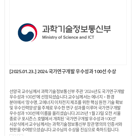
[2025.01.23.] 2024 국가연구개발 우수성과 100선 수상
20
선양국 교수님께서 과학기술정보통신부 주관 '2024년도 국가연구개발
교수님
우수성과 100선'에 선정되셨습니다.교수님께서는 에너지‧환경
가장 영
0년
분야에서 '장수명, 고에너지 이차전지 제조를 위한 핵심 원천 기술 확보
선정되
er,
및 우수인력양성'을 주제로 우수한 연구 성과를 이루어 국가연구개발
탁월
월한
우수성과 100선에 이름을 올리셨습니다.2025년 1월 23일 오전 서울
애널리틱
있는
종로구 포시즌스 호텔에서 개최된 '국가연구개발 우수성과 100선'
영향력
19일,
시상식에서 교수님께서는 과학기술정보통신부 장관 명의의 인증서와
11년
s)’
현판을 수여받으셨습니다.교수님의 수상을 진심으로 축하드립니다.
논문을
1년간
양이 