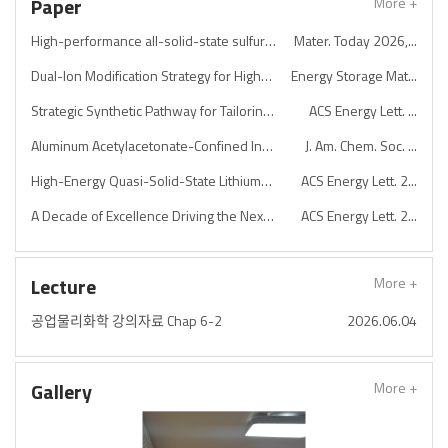
Paper
More +
High-performance all-solid-state sulfurized polyacrylonitrile batteries enabled by iodine coupling
Mater. Today 2026,...
Dual-Ion Modification Strategy for High-Voltage Mid-Ni Single-Crystal Cathode
Energy Storage Mat...
Strategic Synthetic Pathway for Tailoring the Crystallographic and Microstructural Evolution of Cathode Materials for Li-Ion Batteries
ACS Energy Lett. ...
Aluminum Acetylacetonate-Confined In-Situ Polymer as Dynamic Active Medium for Sustainable Solid-State Lithium–Sulfur Batteries
J. Am. Chem. Soc. ...
High-Energy Quasi-Solid-State Lithium–Sulfur Batteries Based on Electrostatic–Nucleophilic Synergy
ACS Energy Lett. 2...
A Decade of Excellence Driving the Next Wave of Energy Research
ACS Energy Lett. 2...
Lecture
More +
공업물리화학 강의자료 Chap 6-2
2026.06.04
Gallery
More +