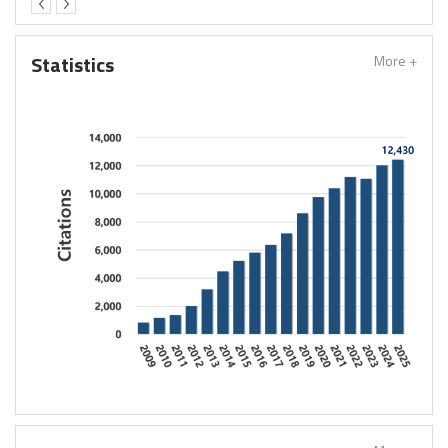
올해는
논문의
학문적
경이
Statistics
More +
혁신과
오며
교수
님께서
교수님
지속적
 더
세계에서
다.
리스트 발
인
계에서