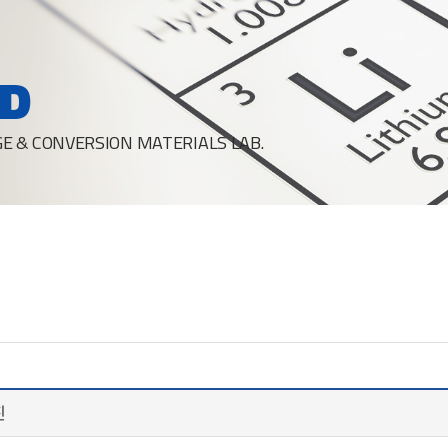
D
E & CONVERSION MATERIALS LAB.
진