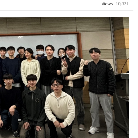
Views
10,821