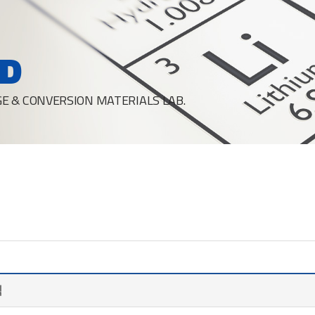
D
E & CONVERSION MATERIALS LAB.
식