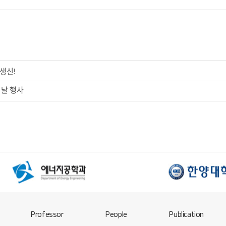
 생신!
 날 행사
Professor
People
Publication