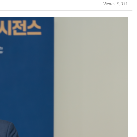
Views
9,311