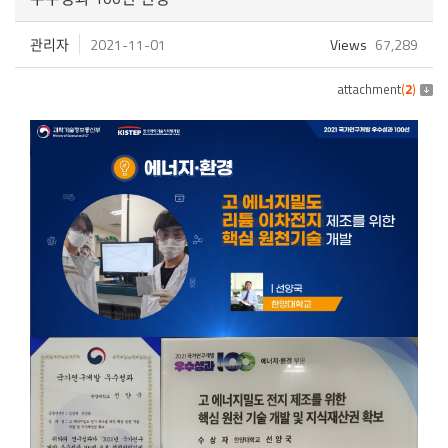
관리자
2021-11-01
Views
67,289
attachment
(
2
)