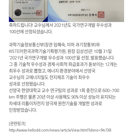
축하드립니다! 교수님께서 2021년도 국가연구개발 우수성과
100선에 선정되셨습니다.
과학기술정보통신부(장관 임혜숙, 이하 과기정통부)와
KISTEP(한국과학기술기획평가원, 원장 김상선)은 10월 31일
'2021년 국가연구개발 우수성과 100선'을 선정, 발표했습니다.
그 중 기술적 우수성과 경제·사회적 파급효과가 돋보이는 12개는
최우수 성과로 뽑혔고,
에너지
·환경분야에서
선양국
교수님의
고에너지밀도 전지제조 기술이
최우수
성과로
선정됐습니다.
선양국 한양대학교 교수 연구팀의 성과로 1회 충전으로 600~700
km 주행은 물론 20년 이상 사용해도 90% 이상 성능이 유지되는
차세대 리튬이차전지 양극재 원천기술을 개발한 성과로
인정받았습니다.
[관련링크]
http://www.hellodd.com/news/articleView.html?idxno=94738