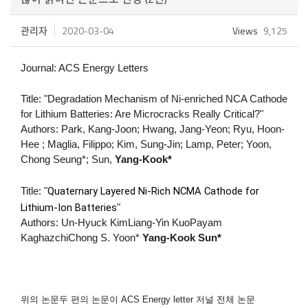
관리자
2020-03-04
Views
9,125
J
o
urnal: ACS Energy Letters
Title: "Degradation Mechanism of Ni-enriched NCA Cathode
for Lithium Batteries: Are Microcracks Really Critical?"
Authors: Park, Kang-Joon; Hwang, Jang-Yeon; Ryu, Hoon-
Hee ; Maglia, Filippo; Kim, Sung-Jin; Lamp, Peter; Yoon,
Chong Seung*; Sun,
Yang-Kook*
Quaternary Layered Ni-Rich NCMA Cathode for
Title: "
Lithium-Ion Batteries
"
Authors:
Un-Hyuck KimLiang-Yin KuoPayam
KaghazchiChong S. Yoon*
Yang-Kook Sun*
위의 논문두 편의 논문이 ACS Energy letter 저널 전체 논문