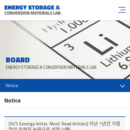
BOARD
ENERGY STORAGE & CONVERSION MATERIALS LAB.
Notice
Notice
[ACS Eenergy letter, Most Read Articles] 지난 1년간 가장
많이 읽혀진 논문으로 선정 (2편)