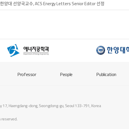
8 ] 한양대 선양국교수, ACS Energy Letters Senior Editor 선정
Professor
People
Publication
sity 17, Haengdang-dong, Seongdong-gu, Seoul 133-791, Korea
ts reserved.
designed by
website.co.kr