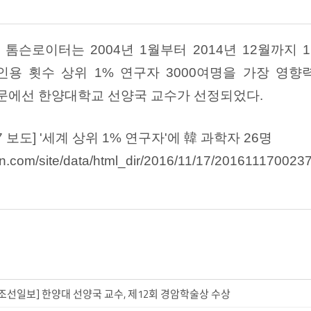
업
톰슨로이터는
2004
년
1
월부터
2014
년
12
월까지
1
인용 횟수 상위
1%
연구자
3000
여명을 가장 영향
문에선
한양대학교
선양국
교수가 선정되었다
.
7
보도
] '
세계 상위
1%
연구자
'
에 韓 과학자
26
명
n.com/site/data/html_dir/2016/11/17/2016111700237
. 12_조선일보] 한양대 선양국 교수, 제12회 경암학술상 수상